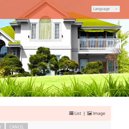
Language
List
|
Image