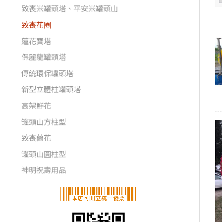
致喪米罐頭塔、平安米罐頭山
致喪花圈
蓮花寶塔
保麗龍罐頭塔
傳統環保罐頭塔
新型立體柱罐頭塔
高架鮮花
罐頭山方柱型
致喪蘭花
罐頭山圓柱型
神明祝壽用品